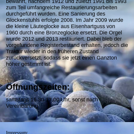
bewahrt, nachdem 1912 und zuletzt 1991 bis 1993
zum Teil umfangreiche Restaurierungsarbeiten
durchgeführt wurden. Eine Sanierung des
Glockenstuhls erfolgte 2008. Im Jahr 2009 wurde
die kleine Läuteglocke aus Eisenhartguss von
1960 durch eine Bronzeglocke ersetzt. Die Orgel
wurde 2012 und 2013 restauriert. Dabei bleb der
vorgefundene Registerbestand erhalten, jedoch die
Traktur wieder in den früheren Zustand
zurückversetzt, sodass sie jetzt einen Ganzton
höher gestimmt ist.
Öffnungszeiten:
samstags 16.30-17.00 Uhr, sonst nach
Vereinbarung
Impressum: