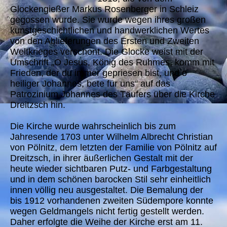
Glockengießer Markus Rosenberger in Schleiz
gegossen wurde. Sie wurde wegen ihres großen
kunstgeschichtlichen und handwerklichen Wertes
von den Ablieferungen des Ersten und Zweiten
Weltkrieges verschont. Die Glocke weist mit der
Umschrift „O Jesus, König des Ruhmes, komm mit
Frieden, der du immer gepriesen bist, und o
heiliger Johannes, bete für uns“ auf das
Patrozinium Johannes des Täufers über die Kirche
Dreitzsch hin.
Die Kirche wurde wahrscheinlich bis zum
Jahresende 1703 unter Wilhelm Albrecht Christian
von Pölnitz, dem letzten der Familie von Pölnitz auf
Dreitzsch, in ihrer äußerlichen Gestalt mit der
heute wieder sichtbaren Putz- und Farbgestaltung
und in dem schönen barocken Stil sehr einheitlich
innen völlig neu ausgestaltet. Die Bemalung der
bis 1912 vorhandenen zweiten Südempore konnte
wegen Geldmangels nicht fertig gestellt werden.
Daher erfolgte die Weihe der Kirche erst am 11.