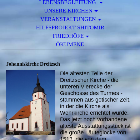
LEBENSBEGLEITUNG
UNSERE KIRCHEN
VERANSTALTUNGEN
HILFSPROJEKT SHITOMIR
FRIEDHÖFE
ÖKUMENE
Johanniskirche Dreitzsch
Die ältesten Teile der
Dreitzscher Kirche - die
unteren Vierecke der
Geschosse des Turmes -
stammen aus gotischer Zeit,
in der die Kirche als
Wehrkirche errichtet wurde.
Das jetzt noch vorhandene
älteste Ausstattungsstück ist
die große Läuteglocke von
1513, die von dem