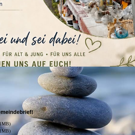
emeindebrief!
21MB)
21MB)