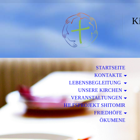
Ki
STARTSEITE
KONTAKTE
LEBENSBEGLEITUNG
UNSERE KIRCHEN
VERANSTALTUNGEN
HILFSPROJEKT SHITOMIR
FRIEDHÖFE
ÖKUMENE