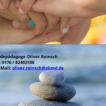
eindepädagoge Oliver Rei
l.: 0176 / 82403
il:
oliver.reinsch@ekmd.de