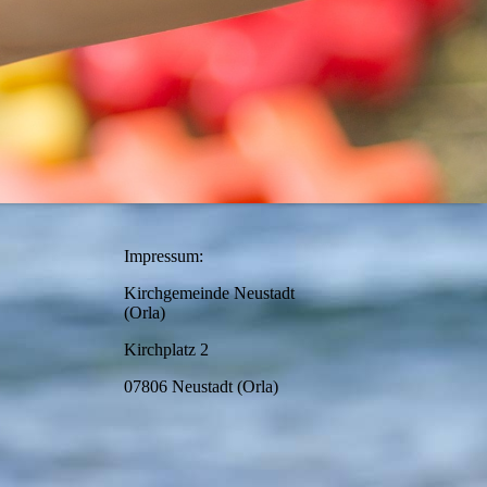
nsch
Impressum:
188
Kirchgemeinde Neustadt
(Orla)
Kirchplatz 2
07806 Neustadt (Orla)