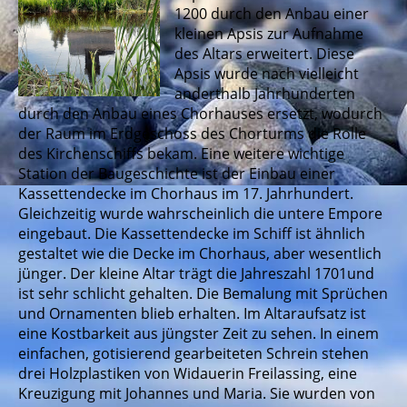
1200 durch den Anbau einer
kleinen Apsis zur Aufnahme
des Altars erweitert. Diese
Apsis wurde nach vielleicht
anderthalb Jahrhunderten
durch den Anbau eines Chorhauses ersetzt, wodurch
der Raum im Erdgeschoss des Chorturms die Rolle
des Kirchenschiffs bekam. Eine weitere wichtige
Station der Baugeschichte ist der Einbau einer
Kassettendecke im Chorhaus im 17. Jahrhundert.
Gleichzeitig wurde wahrscheinlich die untere Empore
eingebaut. Die Kassettendecke im Schiff ist ähnlich
gestaltet wie die Decke im Chorhaus, aber wesentlich
jünger. Der kleine Altar trägt die Jahreszahl 1701und
ist sehr schlicht gehalten. Die Bemalung mit Sprüchen
und Ornamenten blieb erhalten. Im Altaraufsatz ist
eine Kostbarkeit aus jüngster Zeit zu sehen. In einem
einfachen, gotisierend gearbeiteten Schrein stehen
drei Holzplastiken von Widauerin Freilassing, eine
Kreuzigung mit Johannes und Maria. Sie wurden von